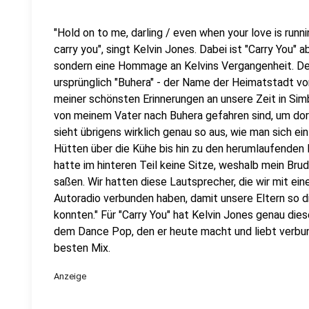
"Hold on to me, darling / even when your love is runnin
carry you", singt Kelvin Jones. Dabei ist "Carry You" 
sondern eine Hommage an Kelvins Vergangenheit. Der
ursprünglich "Buhera" - der Name der Heimatstadt vo
meiner schönsten Erinnerungen an unsere Zeit in Sim
von meinem Vater nach Buhera gefahren sind, um do
sieht übrigens wirklich genau so aus, wie man sich ein
Hütten über die Kühe bis hin zu den herumlaufenden 
hatte im hinteren Teil keine Sitze, weshalb mein Bru
saßen. Wir hatten diese Lautsprecher, die wir mit e
Autoradio verbunden haben, damit unsere Eltern so 
konnten." Für "Carry You" hat Kelvin Jones genau die
dem Dance Pop, den er heute macht und liebt verbunde
besten Mix.
Anzeige