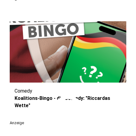
Comedy
play_circle
Koalitions-Bingo - die Comedy: "Riccardas
Wette"
Anzeige