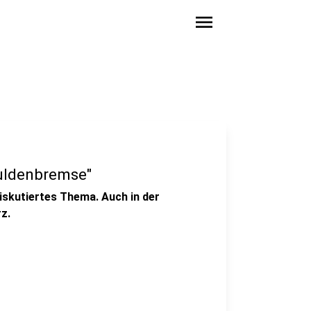
menu
huldenbremse"
diskutiertes Thema. Auch in der
z.