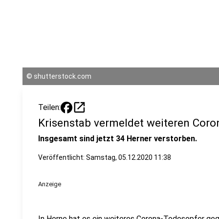
©
shutterstock.com
open_in_new
Teilen:
Krisenstab vermeldet weiteren Coro
Insgesamt sind jetzt 34 Herner verstorben.
Veröffentlicht:
Samstag, 05.12.2020 11:38
Anzeige
In Herne hat es ein weiteres Corona-Todesopfer gege