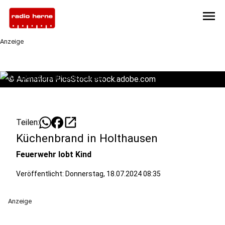
menu
Anzeige
©
Animaflora PicsStock stock.adobe.com
open_in_new
Teilen:
Küchenbrand in Holthausen
Feuerwehr lobt Kind
Veröffentlicht:
Donnerstag, 18.07.2024 08:35
Anzeige