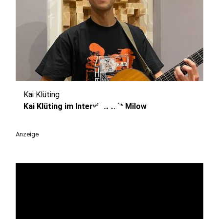
Kai Klüting
play_circle
Kai Klüting im Interview mit Milow
Anzeige