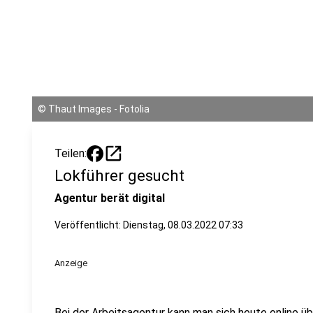
©
Thaut Images - Fotolia
open_in_new
Teilen:
Lokführer gesucht
Agentur berät digital
Veröffentlicht:
Dienstag, 08.03.2022 07:33
Anzeige
Bei der Arbeitsagentur kann man sich heute online üb