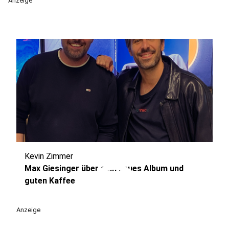
Anzeige
Kevin Zimmer
play_circle
Max Giesinger über sein neues Album und
guten Kaffee
Anzeige