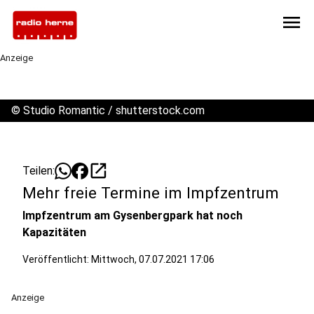
menu
Anzeige
©
Studio Romantic / shutterstock.com
open_in_new
Teilen:
Mehr freie Termine im Impfzentrum
Impfzentrum am Gysenbergpark hat noch
Kapazitäten
Veröffentlicht:
Mittwoch, 07.07.2021 17:06
Anzeige