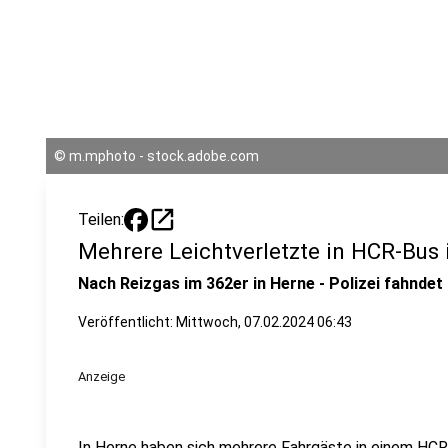
©
m.mphoto - stock.adobe.com
open_in_new
Teilen:
Mehrere Leichtverletzte in HCR-Bus 
Nach Reizgas im 362er in Herne - Polizei fahndet
Veröffentlicht:
Mittwoch, 07.02.2024 06:43
Anzeige
In Herne haben sich mehrere Fahrgäste in einem HC