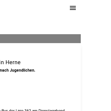
menu
in Herne
 nach Jugendlichen.
R-Bus der Linie 362 am Dienstagabend