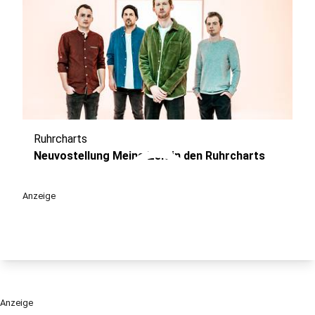
Ruhrcharts
play_circle
Neuvostellung Meine Zeit in den Ruhrcharts
Anzeige
Anzeige