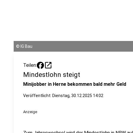
©
IG Bau
open_in_new
Teilen:
Mindestlohn steigt
Minijobber in Herne bekommen bald mehr Geld
Veröffentlicht:
Dienstag, 30.12.2025 14:02
Anzeige
Zum Jahreswechsel wird der Mindestlohn in NRW auf