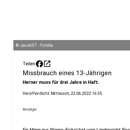
©
JacobST - Fotolia
open_in_new
Teilen:
Missbrauch eines 13-Jährigen
Herner muss für drei Jahre in Haft.
Veröffentlicht:
Mittwoch, 22.06.2022 16:55
Anzeige
Ein Mann aus Wanne-Eickel hat vom Landgericht Bo