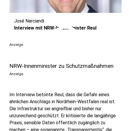
José Narciandi
play_circle
Interview mit NRW-Innenminister Reul
Anzeige
NRW-Innenminister zu Schutzmaßnahmen
Anzeige
Im Interview betonte Reul, dass die Gefahr eines
ähnlichen Anschlags in Nordrhein-Westfalen real ist.
Die Infrastruktur sei angreifbar und bisher nur
unzureichend geschützt. Er kritisierte die langjährige
Praxis, sensible Daten öffentlich zugänglich zu
machen – eine sogenannte „Transparenteritis“, die