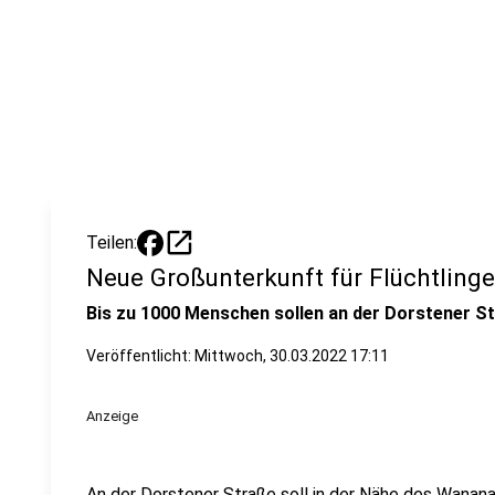
open_in_new
Teilen:
Neue Großunterkunft für Flüchtlinge
Bis zu 1000 Menschen sollen an der Dorstener 
Veröffentlicht:
Mittwoch, 30.03.2022 17:11
Anzeige
An der Dorstener Straße soll in der Nähe des Wanana