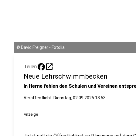
©
David Freigner - Fotolia
open_in_new
Teilen:
Neue Lehrschwimmbecken
In Herne fehlen den Schulen und Vereinen ents
Veröffentlicht:
Dienstag, 02.09.2025 13:53
Anzeige
Jetzt soll die Öffentlichkeit an Planungen auf dem 