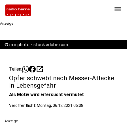
menu
Anzeige
©
m.mphoto - stock.adobe.com
open_in_new
Teilen:
Opfer schwebt nach Messer-Attacke
in Lebensgefahr
Als Motiv wird Eifersucht vermutet
Veröffentlicht:
Montag, 06.12.2021 05:08
Anzeige