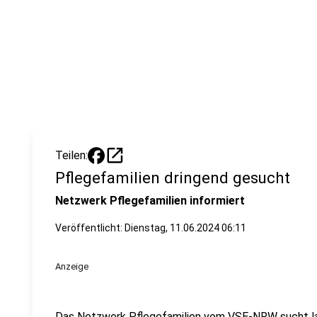
open_in_new
Teilen:
Pflegefamilien dringend gesucht
Netzwerk Pflegefamilien informiert
Veröffentlicht:
Dienstag, 11.06.2024 06:11
Anzeige
Das Netzwerk Pflegefamilien vom VSE-NRW sucht lan