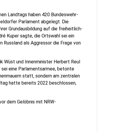
schen Landtags haben 420 Bundeswehr-
seldorfer Parlament abgelegt. Die
er Grundausbildung auf die freiheitlich-
é Kuper sagte, die Ortswahl sei ein
nen Russland als Aggressor die Frage von
k Wüst und Innenminister Herbert Reul
r sei eine Parlamentsarmee, betonte
rnenmauern statt, sondern am zentralen
dtag hatte bereits 2022 beschlossen,
.
t vor dem Gelöbnis mit NRW-