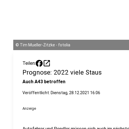
©
Tim Mueller-Zitzke - fotolia
open_in_new
Teilen:
Prognose: 2022 viele Staus
Auch A43 betroffen
Veröffentlicht:
Dienstag, 28.12.2021 16:06
Anzeige
Autofahrer und Pendler müssen sich auch im nächste