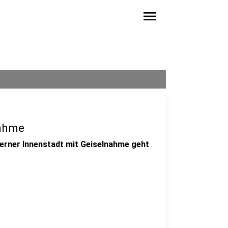
menu
nahme
 Herner Innenstadt mit Geiselnahme geht