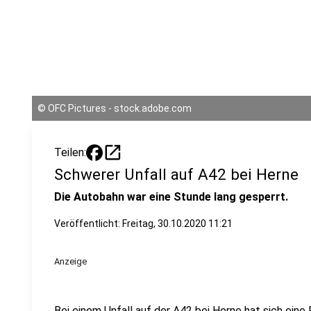
©
OFC Pictures - stock.adobe.com
open_in_new
Teilen:
Schwerer Unfall auf A42 bei Herne
Die Autobahn war eine Stunde lang gesperrt.
Veröffentlicht:
Freitag, 30.10.2020 11:21
Anzeige
Bei einem Unfall auf der A42 bei Herne hat sich eine