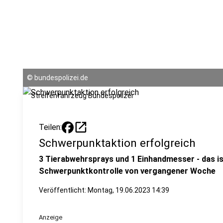
©
bundespolizei.de
Streifenfahrzeug Bundespolizei
open_in_new
Teilen:
Schwerpunktaktion erfolgreich
3 Tierabwehrsprays und 1 Einhandmesser - das ist
Schwerpunktkontrolle von vergangener Woche
Veröffentlicht:
Montag, 19.06.2023 14:39
Anzeige