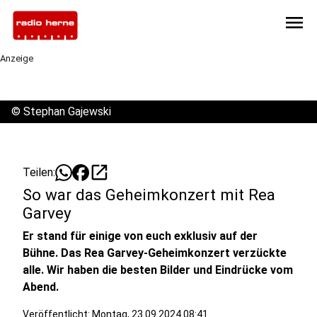
menu
Anzeige
©
Stephan Gajewski
open_in_new
Teilen:
So war das Geheimkonzert mit Rea
Garvey
Er stand für einige von euch exklusiv auf der
Bühne. Das Rea Garvey-Geheimkonzert verzückte
alle. Wir haben die besten Bilder und Eindrücke vom
Abend.
Veröffentlicht:
Montag, 23.09.2024 08:41