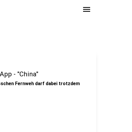
menu
App - "China"
isschen Fernweh darf dabei trotzdem