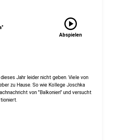
play_circle
a"
Abspielen
ieses Jahr leider nicht geben. Viele von
ieber zu Hause. So wie Kollege Joschka
achnachricht von "Balkonien" und versucht
ioniert.