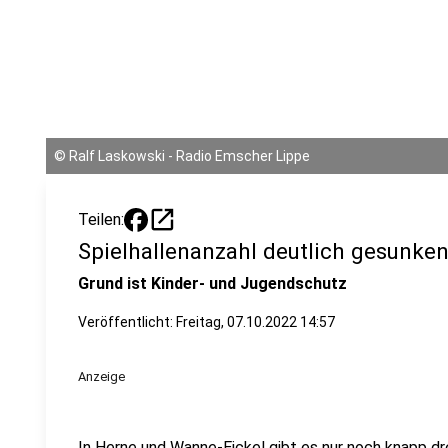
©
Ralf Laskowski - Radio Emscher Lippe
open_in_new
Teilen:
Spielhallenanzahl deutlich gesunke
Grund ist Kinder- und Jugendschutz
Veröffentlicht:
Freitag, 07.10.2022 14:57
Anzeige
In Herne und Wanne-Eickel gibt es nur noch knapp dre