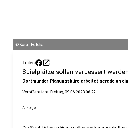
©
Kara - Fotolia
open_in_new
Teilen:
Spielplätze sollen verbessert werde
Dortmunder Planungsbüro arbeitet gerade an e
Veröffentlicht:
Freitag, 09.06.2023 06:22
Anzeige
Die Spielflächen in Herne sollen weiterentwickelt u