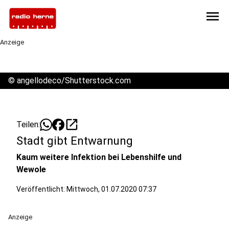
menu
Anzeige
©
angellodeco/Shutterstock.com
open_in_new
Teilen:
Stadt gibt Entwarnung
Kaum weitere Infektion bei Lebenshilfe und
Wewole
Veröffentlicht:
Mittwoch, 01.07.2020 07:37
Anzeige