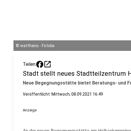
©
watthano - Fotolia
open_in_new
Teilen:
Stadt stellt neues Stadtteilzentrum 
Neue Begegnungsstätte bietet Beratungs- und Fr
Veröffentlicht:
Mittwoch, 08.09.2021 16:49
Anzeige
An der neuen Begegnungsstätte am Hölkeskampring 2