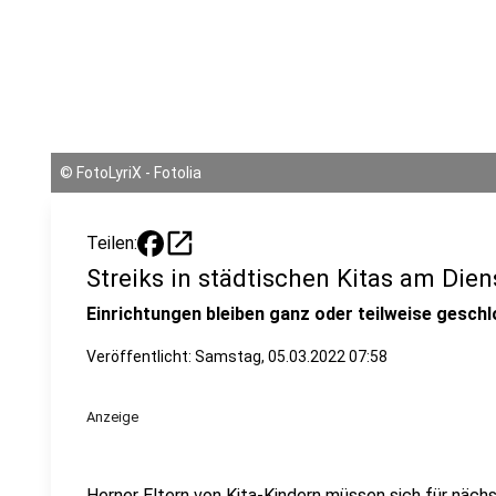
©
FotoLyriX - Fotolia
open_in_new
Teilen:
Streiks in städtischen Kitas am Dien
Einrichtungen bleiben ganz oder teilweise gesch
Veröffentlicht:
Samstag, 05.03.2022 07:58
Anzeige
Herner Eltern von Kita-Kindern müssen sich für nächs