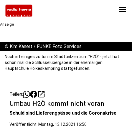
menu
Anzeige
©
Kim Kanert / FUNKE Foto Services
Noch ist einiges zu tun im Stadtteilzentrum "H2Ö" - jetzt hat
schon mal die Schlüsselübergabe in der ehemaligen
Hauptschule Hölkeskampring stattgefunden.
open_in_new
Teilen:
Umbau H2Ö kommt nicht voran
Schuld sind Lieferengpässe und die Coronakrise
Veröffentlicht:
Montag, 13.12.2021 16:50