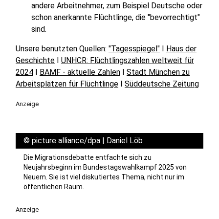
andere Arbeitnehmer, zum Beispiel Deutsche oder
schon anerkannte Flüchtlinge, die "bevorrechtigt"
sind.
Unsere benutzten Quellen:
"Tagesspiegel"
I
Haus der
Geschichte
I
UNHCR: Flüchtlingszahlen weltweit für
2024
I
BAMF - aktuelle Zahlen
I
Stadt München zu
Arbeitsplätzen für Flüchtlinge
I
Süddeutsche Zeitung
Anzeige
©
picture alliance/dpa | Daniel Löb
Die Migrationsdebatte entfachte sich zu
Neujahrsbeginn im Bundestagswahlkampf 2025 von
Neuem. Sie ist viel diskutiertes Thema, nicht nur im
öffentlichen Raum.
Anzeige