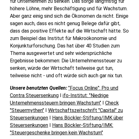
für Unternehmen zu senken. Das sorge langfristig für
höhere Löhne, mehr Beschäftigung und für Wachstum.
Aber ganz einig sind sich die Ökonomen da nicht. Einige
sagen auch, dass es nicht genug Belege dafür gibt,
dass das positive Effekte auf die Wirtschaft hätte. So
zum Beispiel das Institut für Makroökonomie und
Konjunkturforschung. Das hat über 40 Studien zum
Thema ausgewertet und sehr widersprüchliche
Ergebnisse bekommen: Die Unternehmenssteuer zu
senken, würde der Wirtschaft teilweise gut tun,
teilweise nicht - und oft würde sich auch gar nix tun.
Unsere benutzten Quellen:
"Focus Online": Pro und
Contra Steuersenkung
I
ifo-Institut: "Niedrige
Unternehmenssteuern bringen Wachstum"
I
Check
"Steuermythen"
I
Wirtschaftszeitschrift "Capital" zu
Steuersenkungen
I
Hans Böckler-Stiftung/IMK über
Steuersenkungen
I
Hans Böckler-Stiftung/IMK:
"Steuergeschenke bringen kein Wachstum"