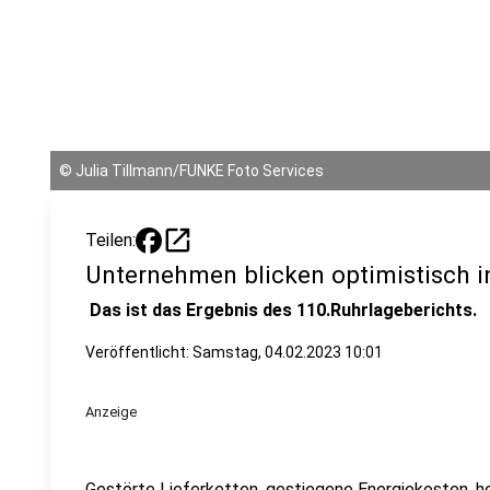
©
Julia Tillmann/FUNKE Foto Services
open_in_new
Teilen:
Unternehmen blicken optimistisch i
Das ist das Ergebnis des 110.Ruhrlageberichts.
Veröffentlicht:
Samstag, 04.02.2023 10:01
Anzeige
Gestörte Lieferketten, gestiegene Energiekosten, h