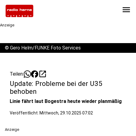
menu
Anzeige
©
Gero Helm/FUNKE Foto Services
open_in_new
Teilen:
Update: Probleme bei der U35
behoben
Linie fährt laut Bogestra heute wieder planmäßig
Veröffentlicht:
Mittwoch, 29.10.2025 07:02
Anzeige