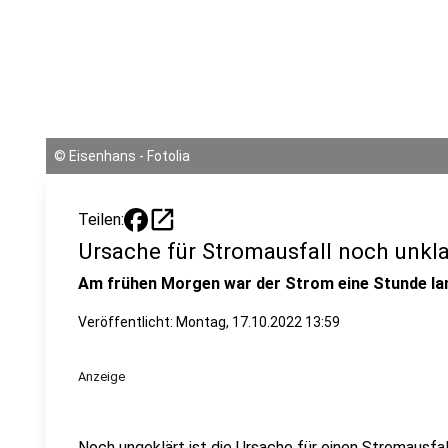
©
Eisenhans - Fotolia
open_in_new
Teilen:
Ursache für Stromausfall noch unkla
Am frühen Morgen war der Strom eine Stunde l
Veröffentlicht:
Montag, 17.10.2022 13:59
Anzeige
Noch ungeklärt ist die Ursache für einen Stromausfal