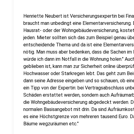
Henriette Neubert ist Versicherungsexpertin bei Finanz
braucht man unbedingt eine Elementarversicherung. D
Hausrat- oder der Wohngebäudeversicherung, kostet ri
jeden. Mieter sollten sich das zum Beispiel genau 
entscheidende Thema und da ist eine Elementarvers
nötig. Man muss aber bedenken, dass die Sachen im Kel
würde ich dann im Notfall in die Wohnung holen." A
geblieben ist, kann man zur Sicherheit online überprü
Hochwasser oder Starkregen lebt. Das geht zum Beisp
dann seine Adresse eingeben und so schauen, ob eine 
ein Tipp von der Expertin: bei Vertragsabschluss unb
Schäden erstattet werden, sondern auch Aufräumarb
die Wohngebäudeversicherung abgedeckt werden. Das 
normalen Basisangebot mit drin. Da sind Aufräumkost
es eine Höchstgrenze von mehreren tausend Euro. Da
Bäume wegzuräumen etc."