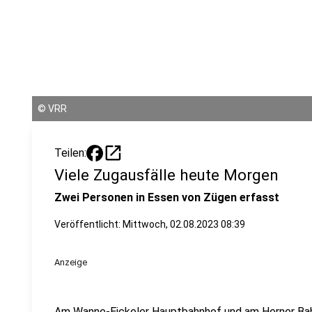
©
VRR
open_in_new
Teilen:
Viele Zugausfälle heute Morgen
Zwei Personen in Essen von Zügen erfasst
Veröffentlicht:
Mittwoch, 02.08.2023 08:39
Anzeige
Am Wanne-Eickeler Hauptbahnhof und am Herner Bah