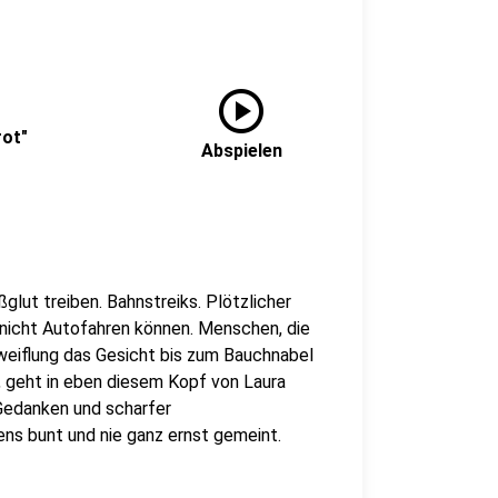
play_circle
rot"
Abspielen
glut treiben. Bahnstreiks. Plötzlicher
 nicht Autofahren können. Menschen, die
weiflung das Gesicht bis zum Bauchnabel
, geht in eben diesem Kopf von Laura
 Gedanken und scharfer
ens bunt und nie ganz ernst gemeint.