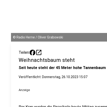
©
Radio Herne / Oliver Grabowski
open_in_new
Teilen:
Weihnachtsbaum steht
Seit heute steht der 45 Meter hohe Tannenbaum 
Veröffentlicht:
Donnerstag, 26.10.2023 15:07
Anzeige
Per Kran wurden die Einzelteile heute Mittag zusa