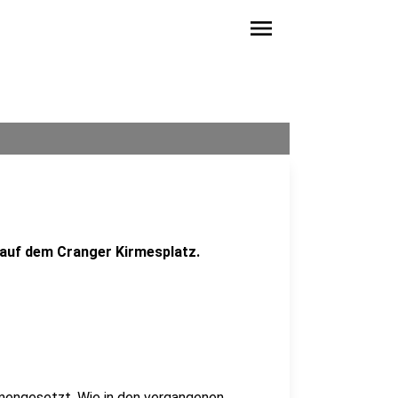
menu
auf dem Cranger Kirmesplatz.
mmengesetzt. Wie in den vergangenen