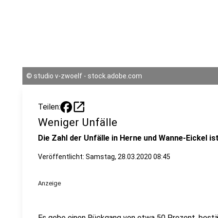
©
studio v-zwoelf - stock.adobe.com
open_in_new
Teilen:
Weniger Unfälle
Die Zahl der Unfälle in Herne und Wanne-Eickel i
Veröffentlicht:
Samstag, 28.03.2020 08:45
Anzeige
Es gebe einen Rückgang von etwa 50 Prozent, bestät