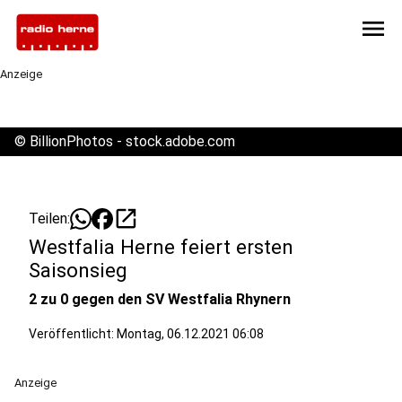
menu
Anzeige
©
BillionPhotos - stock.adobe.com
open_in_new
Teilen:
Westfalia Herne feiert ersten
Saisonsieg
2 zu 0 gegen den SV Westfalia Rhynern
Veröffentlicht:
Montag, 06.12.2021 06:08
Anzeige