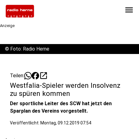
menu
Anzeige
©
Foto: Radio Herne
open_in_new
Teilen:
Westfalia-Spieler werden Insolvenz
zu spüren kommen
Der sportliche Leiter des SCW hat jetzt den
Sparplan des Vereins vorgestellt.
Veröffentlicht:
Montag, 09.12.2019 07:54