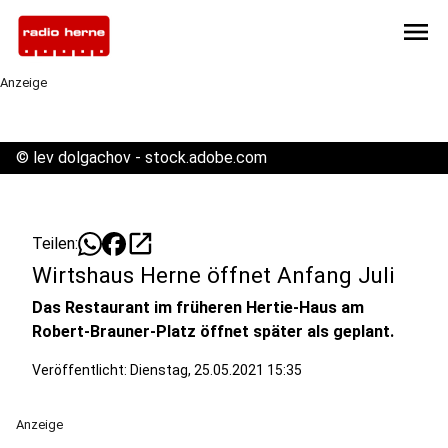
menu
Anzeige
©
lev dolgachov - stock.adobe.com
open_in_new
Teilen:
Wirtshaus Herne öffnet Anfang Juli
Das Restaurant im früheren Hertie-Haus am
Robert-Brauner-Platz öffnet später als geplant.
Veröffentlicht:
Dienstag, 25.05.2021 15:35
Anzeige