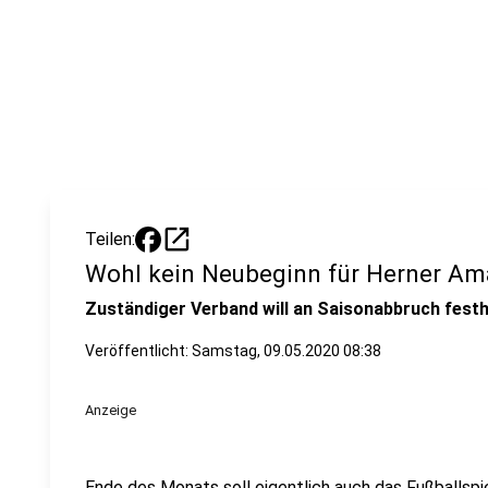
open_in_new
Teilen:
Wohl kein Neubeginn für Herner Am
Zuständiger Verband will an Saisonabbruch festh
Veröffentlicht:
Samstag, 09.05.2020 08:38
Anzeige
Ende des Monats soll eigentlich auch das Fußballspi