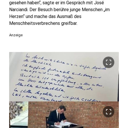
gesehen haben“, sagte er im Gespräch mit José
Narciandi. Der Besuch berühre junge Menschen „im
Herzen“ und mache das Ausmaß des
Menschheitsverbrechens greifbar.
Anzeige
crop_free
crop_free