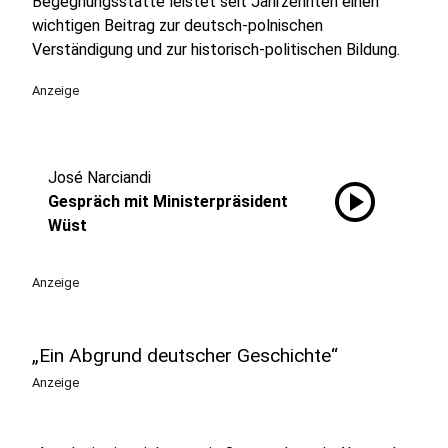
Begegnungsstätte leistet seit Jahrzehnten einen
wichtigen Beitrag zur deutsch-polnischen
Verständigung und zur historisch-politischen Bildung.
Anzeige
José Narciandi
play_circle
Gespräch mit Ministerpräsident
Wüst
Anzeige
„Ein Abgrund deutscher Geschichte“
Anzeige