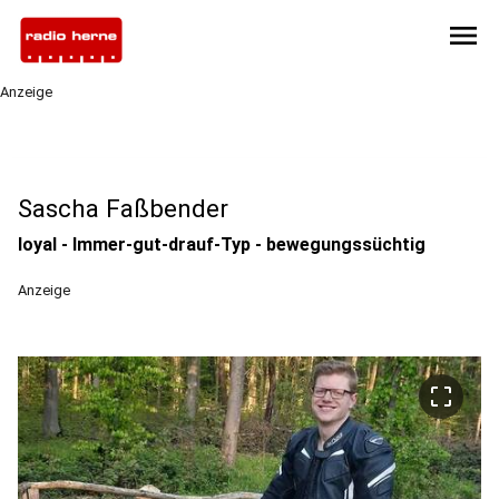
menu
Anzeige
Sascha Faßbender
loyal - Immer-gut-drauf-Typ - bewegungssüchtig
Anzeige
crop_free